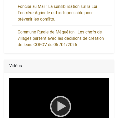
Foncier au Mali : La sensibilisation sur la Loi
Foncière Agricole est indispensable pour
prévenir les conflits.
Commune Rurale de Méguétan : Les chefs de
villages partent avec les décisions de création
de leurs COFOV du 06 /01/2026
Vidéos
Video
Player